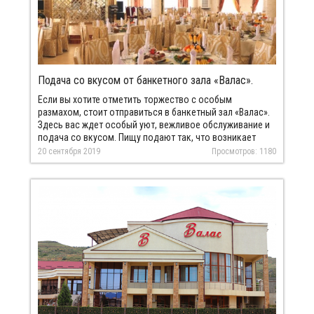
Подача со вкусом от банкетного зала «Валас».
Если вы хотите отметить торжество с особым
размахом, стоит отправиться в банкетный зал «Валас».
Здесь вас ждет особый уют, вежливое обслуживание и
подача со вкусом. Пищу подают так, что возникает
непреодолимое желание скорее ее съесть.
20 сентября 2019
Просмотров: 1180