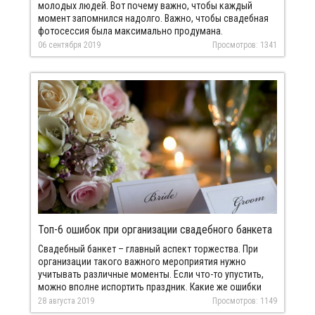
молодых людей. Вот почему важно, чтобы каждый
момент запомнился надолго. Важно, чтобы свадебная
фотосессия была максимально продумана.
Необходимо продумать подходящие идеи и воплотить
06 сентября 2019
Просмотров: 1341
их в реальность.
Топ-6 ошибок при организации свадебного банкета
Свадебный банкет – главный аспект торжества. При
организации такого важного мероприятия нужно
учитывать различные моменты. Если что-то упустить,
можно вполне испортить праздник. Какие же ошибки
возможны.
28 августа 2019
Просмотров: 1149