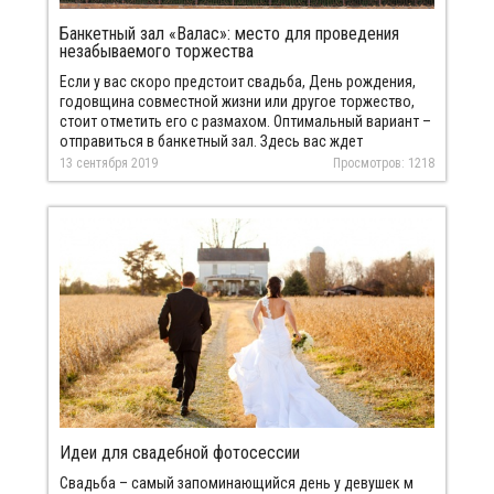
Банкетный зал «Валас»: место для проведения
незабываемого торжества
Если у вас скоро предстоит свадьба, День рождения,
годовщина совместной жизни или другое торжество,
стоит отметить его с размахом. Оптимальный вариант –
отправиться в банкетный зал. Здесь вас ждет
качественное обслуживание и приятные цены. Не стоит
13 сентября 2019
Просмотров: 1218
тратить силы и время на поиски подходящего места.
Единственно верное решение – банкетный зал «Валас».
Здесь всегда очень уютно и предельно комфортно.
Неслучайно многие предпочитают арендовать зал на
праздник.
Идеи для свадебной фотосессии
Свадьба – самый запоминающийся день у девушек м