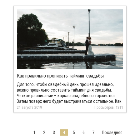
Как правильно прописать тайминг свадьбы
Для того, чтобы свадебный день прошел идеально,
важно правильно составить тайминг дня свадьбы.
Четкое расписание – каркас свадебного торжества.
Затем поверх него будет выстраиваться остальное. Как
сделать так, чтобы на каждый этап было заложено
21 августа 2019
Просмотров: 1311
верное время?
1
2
3
4
5
6
7
Последняя