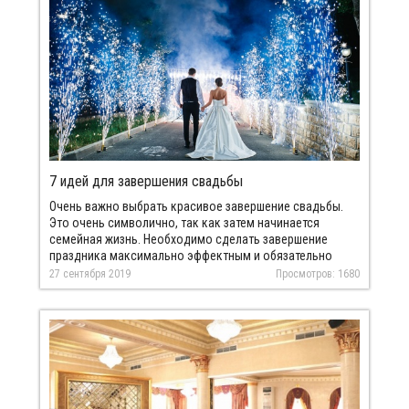
7 идей для завершения свадьбы
Очень важно выбрать красивое завершение свадьбы.
Это очень символично, так как затем начинается
семейная жизнь. Необходимо сделать завершение
праздника максимально эффектным и обязательно
интересным. Как же завершить праздник красиво и
27 сентября 2019
Просмотров: 1680
интересно? Попробуем разобраться.